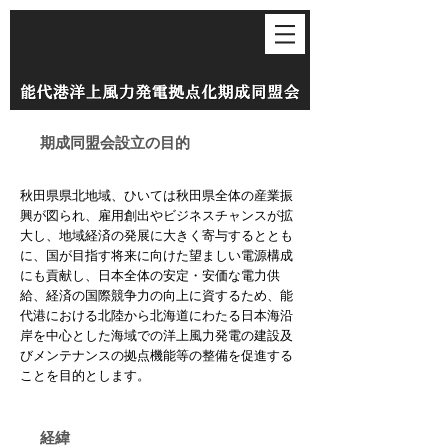
期成同盟会
設立の目的
秋田県県北地域、ひいては秋田県全体の産業振
興が図られ、雇用創出やビジネスチャンスが拡
大し、地域経済の発展に大きく寄与するととも
に、国が目指す将来に向けた望ましい電源構成
にも貢献し、日本全体の安定・安価な電力供
給、経済の国際競争力の向上に資するため、能
代港における北陸から北海道にわたる日本海沿
岸を中心とした海域での洋上風力発電の建設及
びメンテナンスの拠点機能等の整備を促進する
ことを目的とします。
経緯