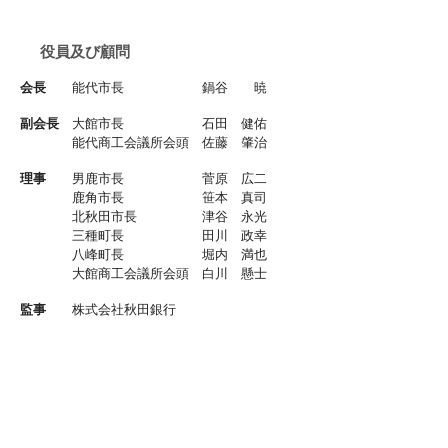
役員及び顧問
​会長
能代市長 鍋谷 暁
副会長
大館市長 石田 健佑
能代商工会議所会頭 佐藤 肇治
理事
男鹿市長 菅原 広二
鹿角市長 笹本 真司
北秋田市長 津谷 永光
三種町長 田川 政幸
八峰町長 堀内 満也
大館商工会議所会頭 白川 懸士
監事
株式会社秋田銀行
執行役員能代支店長
佐々木 久則
株式会社北都銀行
能代支店長 三浦 伸寛
顧問
秋田県知事 鈴木 健太
国立大学法人秋田大学
学長 南谷 佳弘