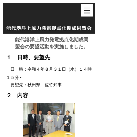
​能代港洋上風力発電拠点化期成同
盟会の要望活動を実施しました。
１ 日時、要望先
日 時：令和４年８月３１日（水）１４時
１５分～
要望先：秋田県 佐竹知事
２ 内容