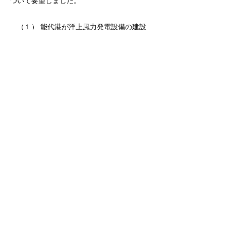
ついて要望しました。
（１） 能代港が洋上風力発電設備の建設
及びメンテナンス拠点となるための港湾施設
の早期完成
（２） 大森地区小型船だまり移設計画の
早期完了と、移転後の埋立ての着手
（３） 中長期的な視点に立った風力発電
設備の大型化・プロジェクトの大規模化を見
越した港湾機能の強化
（４） 秋田県北部地域企業の洋上風力発
電関連分野への参画及び関連産業の集積に向
けた支援
○能代港における洋上風力発電拠点化に関す
る要望書
【PDF：170KB】
能代港洋上風力発電拠点化期成同盟会 事務局 能代市役所環境産