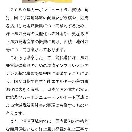
２０５０年カーボンニュートラル実現に向
け、国では基地港湾の配置及び規模や、港湾
を活用した地域振興について検討するため、
洋上風力発電の大型化への対応や、更なる洋
上風力発電産業の振興に向け、面積・地耐力
等について協議されております。
これらも勘案した上で、能代港に洋上風力
発電設備建設のための港湾インフラやメンテ
ナンス基地機能を集中的に整備することによ
り、国が目指す再生可能エネルギーの主力電
源化に大きく貢献し、日本全体の電力の安定
供給及びカーボンニュートラルポート形成に
よる地域脱炭素社会の実現にも資するものと
考えます。
​ また、
港湾区域内では、国内最初の本格的
な商用運転となる洋上風力発電の海上工事が