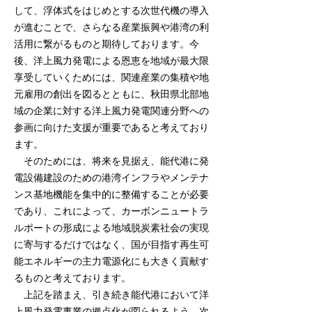
して、浮体式をはじめとする次世代機の導入
が進むことで、さらなる産業振興や港湾の利
活用に繋がるものと期待しております。今
後、洋上風力発電による恩恵を地域が最大限
享受していくためには、関連産業の集積や地
元雇用の創出を図るとともに、秋田県北部地
域の企業に対する洋上風力発電関連分野への
参画に向けた支援が重要であると考えており
ます。
そのためには、将来を見据え、能代港に発
電設備建設のための港湾インフラやメンテナ
ンス基地機能を集中的に整備することが必要
であり、これによって、カーボンニュートラ
ルポートの形成による地域脱炭素社会の実現
に寄与するだけではなく、国が目指す再生可
能エネルギーの主力電源化にも大きく貢献す
るものと考えております。
上記を踏まえ、引き続き能代港において洋
上風力発電事業の拠点化が図られるよう、次