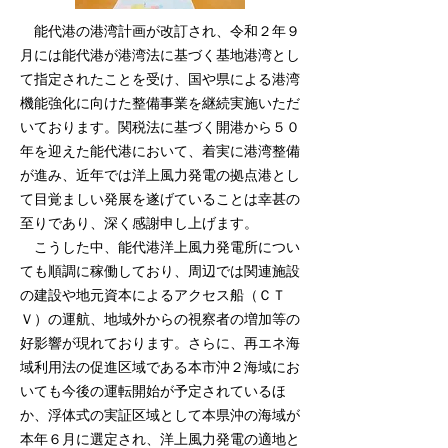
能代港の港湾計画が改訂され、令和２年９
月には能代港が港湾法に基づく基地港湾とし
て指定されたことを受け、国や県による港湾
機能強化に向けた整備事業を継続実施いただ
いております。関税法に基づく開港から５０
年を迎えた能代港において、着実に港湾整備
が進み、近年では洋上風力発電の拠点港とし
て目覚ましい発展を遂げていることは幸甚の
至りであり、深く感謝申し上げます。
こうした中、能代港洋上風力発電所につい
ても順調に稼働しており、周辺では関連施設
の建設や地元資本によるアクセス船（ＣＴ
Ｖ）の運航、地域外からの視察者の増加等の
好影響が現れております。さらに、再エネ海
域利用法の促進区域である本市沖２海域にお
いても今後の運転開始が予定されているほ
か、浮体式の実証区域として本県沖の海域が
本年６月に選定され、洋上風力発電の適地と