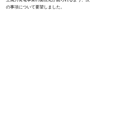
の事項について要望しました。
（１） 大森地区小型船だまり移設計画の早
期完了と、移転後の埋立ての着手
（２） 能代港が洋上風力発電設備の建設及
びメンテナンス拠点となるための港湾施設の
早期完成
（３） 中長期的な視点に立った風力発電設
備の大型化・プロジェクトの大規模化を見越
した港湾機能の強化
（４） 秋田県北部地域企業の洋上風力発電
関連分野への参画及び関連産業の集積に向け
た支援
○能代港における洋上風力発電拠点化に関す
る要望書
【PDF：260KB】
能代港洋上風力発電拠点化期成同盟会 事務局 能代市役所環境産
業部エネルギー産業政策課