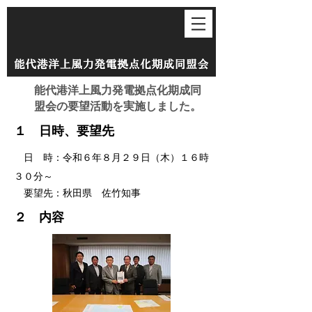
​能代港洋上風力発電拠点化期成同
盟会の要望活動を実施しました。
１ 日時、要望先
日 時：令和６年８月２９日（木）１６時
３０分～
要望先：秋田県 佐竹知事
２ 内容